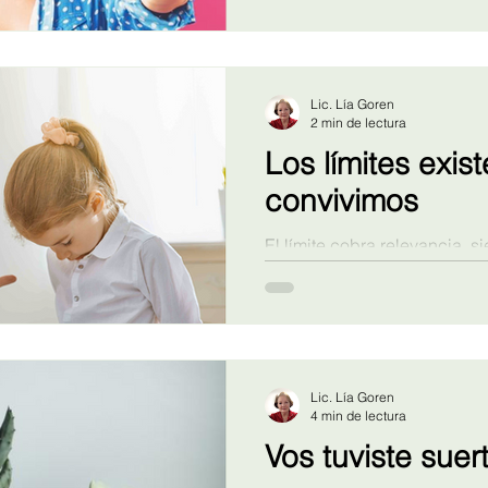
Lic. Lía Goren
2 min de lectura
Los límites exis
convivimos
El límite cobra relevancia, s
otro. Para poder relacionar
uno de nosotros, nuestro lími
es el necesario punto de par
idea fundamental en el tema 
Lic. Lía Goren
4 min de lectura
Vos tuviste suer