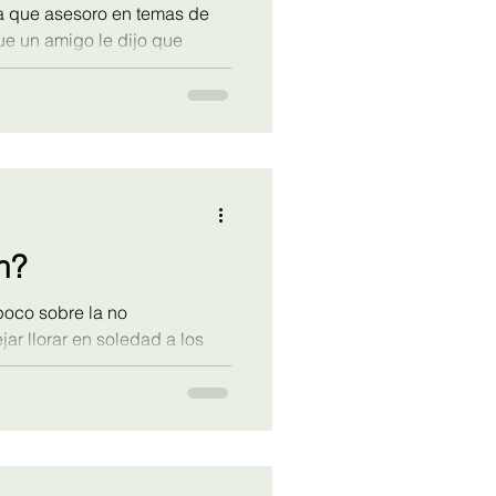
 que asesoro en temas de
ue un amigo le dijo que
ijos. Su respuesta fue la
abajé en el tema y lo sigo
temos bien.
n?
poco sobre la no
ar llorar en soledad a los
ados de una investigación
d de Harvard sobre las
umbre.