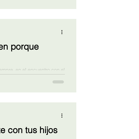
ten porque
iempre, en el encuentro con el
nos debemos reconocer, cada
te y nuestra diferencia. Ese
tida de toda relación y una
de los límites.
te con tus hijos