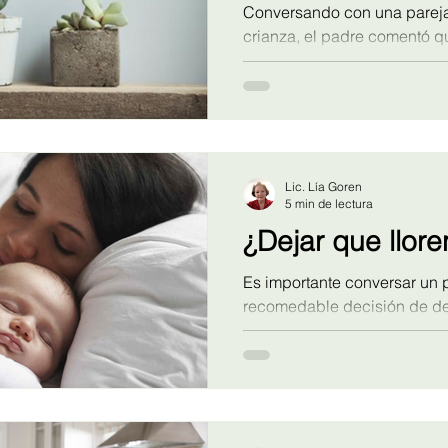
Conversando con una pareja
crianza, el padre comentó q
había tenido suerte con sus h
siguiente: No tuve suerte, tr
haciendo para que todos es
Lic. Lía Goren
5 min de lectura
¿Dejar que llore
Es importante conversar un 
recomedable decisión de dej
bebés y compartir los result
publicada por la Universida
consecuencias de esta cost