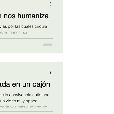
n nos humaniza
ías por las cuales circula
res humanos nos
n el continuo fluir de las
emos los unos con los otros,
e gestos y palabras.
ada en un cajón
 de la convivencia cotidiana
un vidrio muy opaco,
cada vez más cubierto de
más difícil de mejorar. Sólo