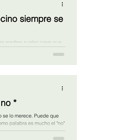
ecino siempre se
las madres suelen creer que
emas con sus hijos e hijas y
o mucho más resuelto. ¿Es
 no *
o merece. Puede que
omo palabra es mucho el "no"