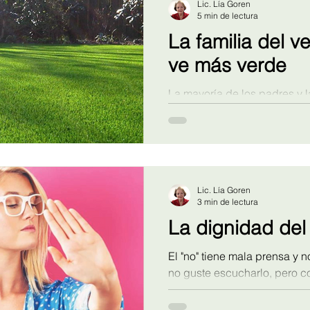
Lic. Lía Goren
5 min de lectura
La familia del v
ve más verde
La mayoría de los padres y 
solamente ellos tienen probl
que los demás lo tienen tod
así?
Lic. Lía Goren
3 min de lectura
La dignidad del
El "no" tiene mala prensa y no se l
no guste escucharlo, pero c
es más heroico que el sí.