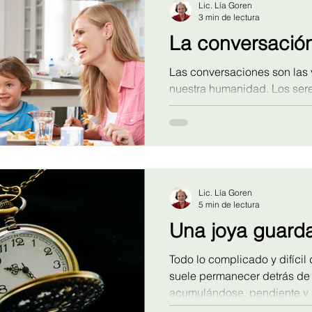
Lic. Lía Goren
3 min de lectura
La conversació
Las conversaciones son las v
nuestra humanidad. Los se
desarrollamos y sostenemos e
conversaciones que establec
un entramado diario hecho d
Lic. Lía Goren
5 min de lectura
Una joya guard
Todo lo complicado y difícil
suele permanecer detrás de 
acumulándose, pendiente y 
polvo y telarañas y cada vez 