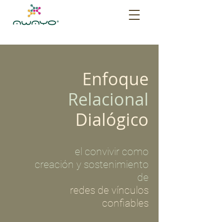
Enfoque
Relacional
Dialógico
el convivir
como
creación
y sostenimiento
de
redes de
vínculos
confiables