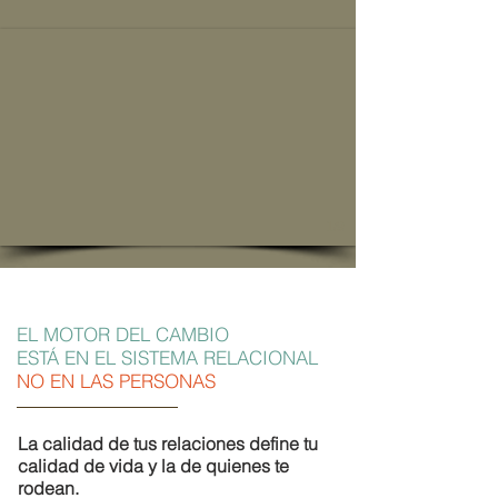
1/9
EL MOTOR DEL CAMBIO
EN EL PRINCIPIO FUE
LA
ESTÁ EN EL SISTEMA RELACIONAL
CONVIVENCIA
NO EN LAS PERSONAS
La convivencia
es el ámbito ineludible
La calidad de tus relaciones define tu
en el que todos realizamos nuestro vivir
calidad de vida y la de quienes te
y el espacio en el que las niñas, los
rodean.
niños y las/los jóvenes aprenden con