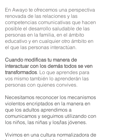
nosotros, los adultos de sus vidas y con
En Awayo te ofrecemos una perspectiva
sus compañeros/as, las habilidades
renovada de las relaciones y las
para la vida.
competencias comunicativas que hacen
posible el desarrollo saludable de las
Estar en relación es una condición que
personas en la familia, en el ámbito
precede a la vida y no a la inversa.
Todo
educativo y en cualquier otro ámbito en
niño y niña que nace solo llegará a ser
el que las personas interactúan.
quien desea y pueda ser en la
convivencia con las personas que los
Cuando modificas tu manera de
han recibido y los acompañan a lo largo
interactuar con los demás todos se ven
de su infancia y juventud.
transformados
. Lo que aprendes para
vos mismo
también lo aprenderán las
Sin esa red que los anida no podrían
personas con quienes convives.
subsistir y de lo que allí suceda
dependerán, en gran medida, sus
Necesitamos reconocer los mecanismos
posibilidades en la vida.
violentos encriptados en la manera en
que los adultos aprendimos a
Por eso, la convivencia es lo primero.
comunicamos y seguimos utilizando con
Después vendrán las artes, las
los niños, las niñas y los/las jóvenes.
matemáticas, el deporte o la filosofía. O
al mismo tiempo.
Pero de ninguna
Vivimos en una cultura normalizadora de
manera convivir es excluyente
.