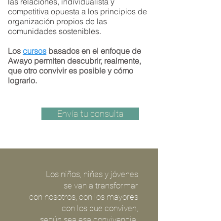
las relaciones, individualista y
competitiva opuesta a los principios de
organización propios de las
comunidades sostenibles.
La manera
Los
cursos
basados en el enfoque de
en que te relacionas
Awayo permiten descubrir, realmente,
define tu calidad de vida
que otro convivir es posible y cómo
y la de quienes
lograrlo.
te rodean.
Envía tu consulta
Lía Goren
EL ÁMBITO DE NUESTRA
HUMANIZACIÓN
Los niños, niñas y jóvenes
ES EL LENGUAJE
se van a transformar
con nosotros, con los mayores
​Todo lo que nos sucede a los seres
con los que conviven,
humanos sucede en entornos de
según sea esa convivencia.