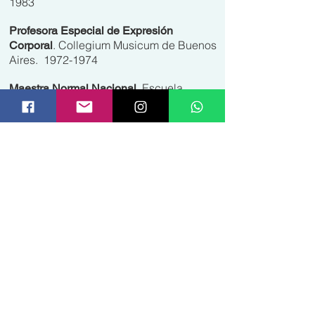
1983
Profesora Especial de Expresión
. Collegium Musicum de Buenos
Corporal
Aires.
1972-1974
. Escuela
Maestra Normal Nacional
Normal Nº 7 José M Torres. 1965 – 1969
PUBLICACIONES RECIENTES
La dignidad del no
Nota publicada en la edición de la
revista
Mía
del 27 de Junio de 2018 y
transcripta en mi blog
Mi hijo se convirtió en un tirano
Nota publicada en la edición de julio de
2018 de la Revista Uno Mismo