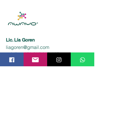
Lic. Lía Goren
liagoren@gmail.com
​móvil:
+972 587 308 127
​Ciudad de Buenos Aires - Argentina
Haifa - Israel
El Blog
El blog es el
espacio de reflexión
compartida de
. Allí vas a
Lía Goren
descubrir contenido de valor y
siempre vigente
¡No te lo pierdas!
CONTACTO