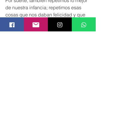
Por suerte, también repetimos lo mejor 
de nuestra infancia; repetimos esas 
cosas que nos daban felicidad y que 
hacían que nos olvidáramos de la idea 
de escaparnos de casa en cuanto 
pudiéramos. Eso es lo que hay que 
conservar.
El futuro de los niños 
somos los adultos.
Somos los adultos los que tenemos la 
posibilidad de reflexionar, de hacernos 
cargo y de aprender.
Somos los adultos los que podemos 
allanarles el camino a nuestros hijos e 
hijas y evitarles la condena de repetir y 