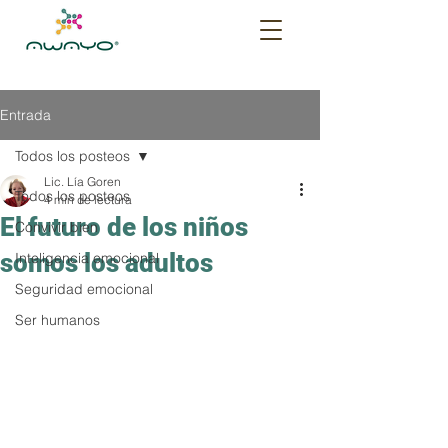
Entrada
Todos los posteos
Lic. Lía Goren
Todos los posteos
4 min de lectura
El futuro de los niños
Convivir bien
somos los adultos
Inteligencia emocional
Seguridad emocional
Ser humanos